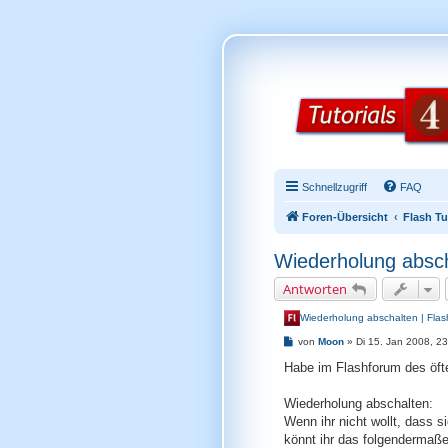
Schnellzugriff
FAQ
Foren-Übersicht
Flash Tu
Wiederholung absch
Antworten
Wiederholung abschalten | Flas
B
von
Moon
»
Di 15. Jan 2008, 2
e
i
Habe im Flashforum des öfte
t
r
a
Wiederholung abschalten:
g
Wenn ihr nicht wollt, dass s
könnt ihr das folgendermaß