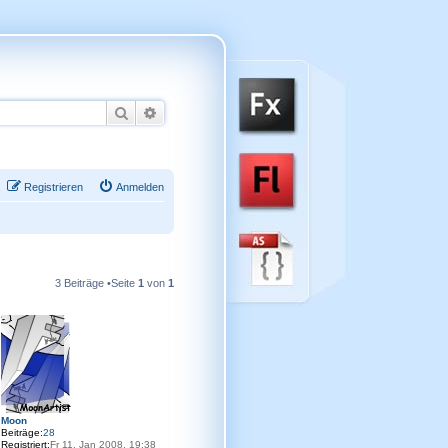
Suche
Erweiterte Suche
Registrieren
Anmelden
3 Beiträge •Seite
1
von
1
Moon
Beiträge:
28
Registriert:
Fr 11. Jan 2008, 19:38