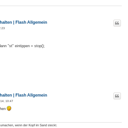
alten | Flash Allgemein
2:23
nn "st" eintippen = stop();
alten | Flash Allgemein
014, 10:47
ehen
ufzumachen, wenn der Kopf im Sand steckt.