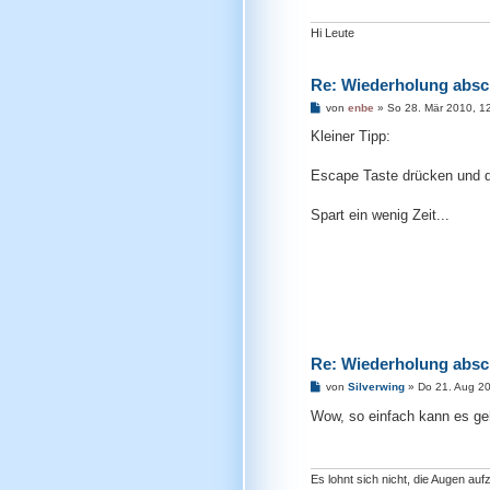
Hi Leute
Re: Wiederholung absch
B
von
enbe
»
So 28. Mär 2010, 1
e
i
Kleiner Tipp:
t
r
a
Escape Taste drücken und da
g
Spart ein wenig Zeit...
Re: Wiederholung absch
B
von
Silverwing
»
Do 21. Aug 2
e
i
Wow, so einfach kann es g
t
r
a
g
Es lohnt sich nicht, die Augen a