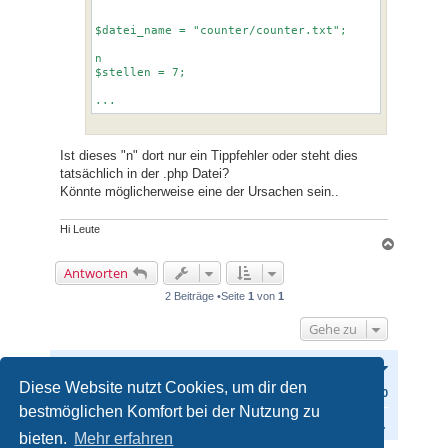
$num = strlen($counter);

for($i=0; $i<$num; $i++)

$datei_name = "counter/counter.txt";

{

    echo "&count" . ($i+1) . "=" . substr($counter,$i,1
n

}

$stellen = 7;

?>
Ist dieses "n" dort nur ein Tippfehler oder steht dies
tatsächlich in der .php Datei?
Könnte möglicherweise eine der Ursachen sein..
Hi Leute
N
a
Antworten
c
h
2 Beiträge •Seite
1
von
1
o
b
Gehe zu
e
n
FAQ
Adm.
Mod.
Anonymous
Diese Website nutzt Cookies, um dir den
0
bestmöglichen Komfort bei der Nutzung zu
S
Startseite
Foren-Übersicht
bieten.
Mehr erfahren
u