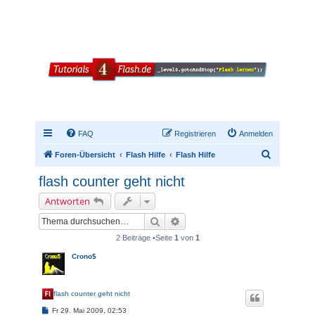
FAQ
Registrieren
Anmelden
S
Foren-Übersicht
Flash Hilfe
Flash Hilfe
u
flash counter geht nicht
c
Antworten
h
Suche
Erweiterte Suche
e
2 Beiträge •Seite
1
von
1
Crono$
flash counter geht nicht
B
Fr 29. Mai 2009, 02:53