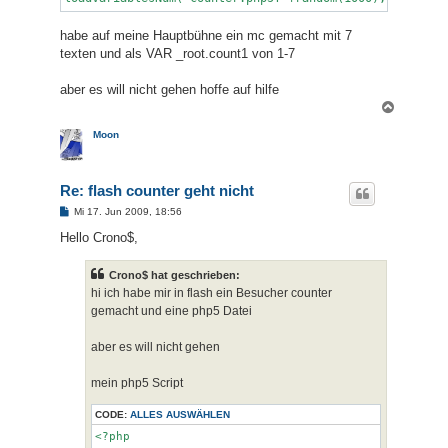
$counter_dat = file($datei_name);

$counter = $counter_dat[0];

habe auf meine Hauptbühne ein mc gemacht mit 7
texten und als VAR _root.count1 von 1-7
aber es will nicht gehen hoffe auf hilfe
session_start();

N
a
if(!isset($_SESSION["lock"]))

c
Moon
{

h
o
    if($datei_tmp = fopen($datei_name . ".tmp","w"))

b
    {

Re: flash counter geht nicht
e
        fwrite($datei_tmp, ++$counter);

n
B
        fclose($datei_tmp);

Mi 17. Jun 2009, 18:56
e
i
Hello Crono$,
t
        unlink($datei_name);

r
a
Crono$ hat geschrieben:
g
hi ich habe mir in flash ein Besucher counter
        rename($datei_name . ".tmp", $datei_name);

gemacht und eine php5 Datei
    }

}

aber es will nicht gehen
$_SESSION["lock"] = true;

mein php5 Script
$counter = str_pad($counter,$stellen,"0",STR_PAD_LEFT);
CODE:
ALLES AUSWÄHLEN
<?php
