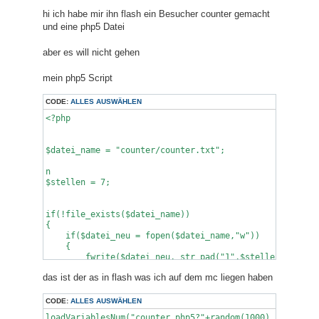
e
i
hi ich habe mir ihn flash ein Besucher counter gemacht
t
und eine php5 Datei
r
a
g
aber es will nicht gehen
mein php5 Script
CODE:
ALLES AUSWÄHLEN
<?php

$datei_name = "counter/counter.txt";

n

$stellen = 7;

if(!file_exists($datei_name))

{

    if($datei_neu = fopen($datei_name,"w"))

    {

        fwrite($datei_neu, str_pad("1",$stellen,"0",STR
        fclose($datei_neu);

das ist der as in flash was ich auf dem mc liegen haben
    }

    else die("ERROR: Datei konnte nicht angelegt werden
}

CODE:
ALLES AUSWÄHLEN