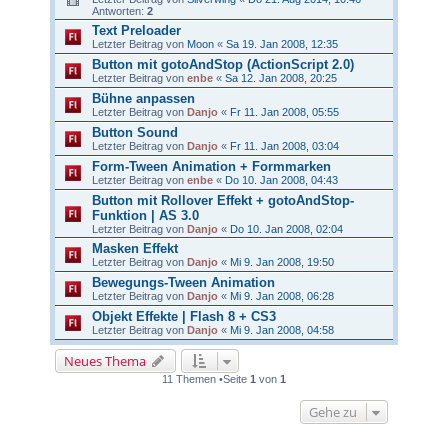
Antworten:
2
Text Preloader
Letzter Beitrag von
Moon
«
Sa 19. Jan 2008, 12:35
Button mit gotoAndStop (ActionScript 2.0)
Letzter Beitrag von
enbe
«
Sa 12. Jan 2008, 20:25
Bühne anpassen
Letzter Beitrag von
Danjo
«
Fr 11. Jan 2008, 05:55
Button Sound
Letzter Beitrag von
Danjo
«
Fr 11. Jan 2008, 03:04
Form-Tween Animation + Formmarken
Letzter Beitrag von
enbe
«
Do 10. Jan 2008, 04:43
Button mit Rollover Effekt + gotoAndStop-
Funktion | AS 3.0
Letzter Beitrag von
Danjo
«
Do 10. Jan 2008, 02:04
Masken Effekt
Letzter Beitrag von
Danjo
«
Mi 9. Jan 2008, 19:50
Bewegungs-Tween Animation
Letzter Beitrag von
Danjo
«
Mi 9. Jan 2008, 06:28
Objekt Effekte | Flash 8 + CS3
Letzter Beitrag von
Danjo
«
Mi 9. Jan 2008, 04:58
Neues Thema
11 Themen •Seite
1
von
1
Gehe zu