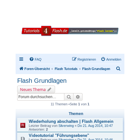
FAQ
Registrieren
Anmelden
S
Foren-Übersicht
Flash Tutorials
Flash Grundlagen
u
Flash Grundlagen
c
Neues Thema
h
Suche
Erweiterte Suche
e
11 Themen •Seite
1
von
1
Themen
Wiederholung abschalten | Flash Allgemein
Letzter Beitrag von
Silverwing
«
Do 21. Aug 2014, 10:47
Antworten:
2
Videotutorial "Führungsebene"
Letzter Beitrag von
Silverwing
«
Do 21. Aug 2014, 10:46