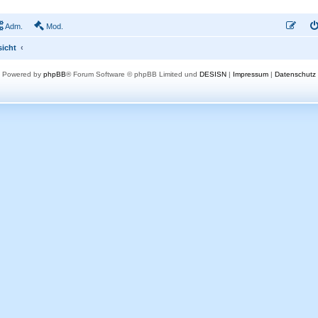
e
r
B
e
Adm.
Mod.
i
t
sicht
r
a
g
Powered by
phpBB
® Forum Software © phpBB Limited und
DESISN
|
Impressum
|
Datenschutz