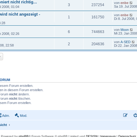
iert nicht richtig...
von
enbe
3
237254
Sa 19. Jul 2008
l 2008, 01:04
ird nicht angezeigt -
von
enbe
1
161750
Di 8. Jul 2008,
4:28
von
Moon
6
744663
Mi 23. Jan 200
 2008, 02:26
von
A-SED
2
204636
08, 22:58
Di 22. Jan 2008
FORUM
esem Forum erstellen.
n in diesem Forum erstellen.
 Forum
nicht
ändern.
 Forum
nicht
löschen.
sem Forum erstellen.
Adm.
Mod.
sicht
Powered by
phpBB
® Forum Software © phpBB Limited und
DESISN
|
Impressum
|
Datenschutz