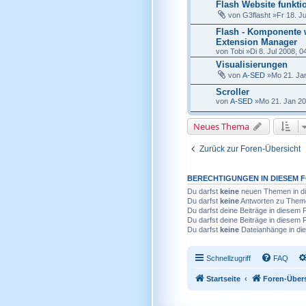
Flash Website funktion
von
G3flasht
»Fr 18. Ju
Flash - Komponente w
Extension Manager
von
Tobi
»Di 8. Jul 2008, 0
Visualisierungen
von
A-SED
»Mo 21. Jan
Scroller
von
A-SED
»Mo 21. Jan 20
Neues Thema
Zurück zur Foren-Übersicht
BERECHTIGUNGEN IN DIESEM 
Du darfst
keine
neuen Themen in di
Du darfst
keine
Antworten zu Theme
Du darfst deine Beiträge in diesem
Du darfst deine Beiträge in diesem
Du darfst
keine
Dateianhänge in die
Schnellzugriff
FAQ
Startseite
Foren-Über