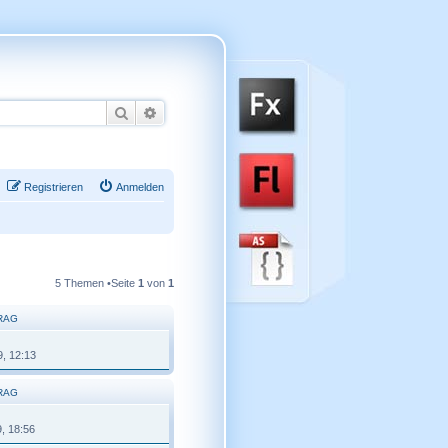
Suche
Erweiterte Suche
Registrieren
Anmelden
5 Themen •Seite
1
von
1
RAG
9, 12:13
RAG
9, 18:56