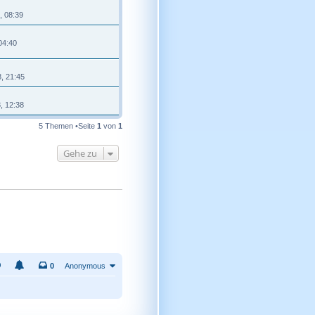
, 08:39
 04:40
8, 21:45
, 12:38
5 Themen •Seite
1
von
1
Gehe zu
0
Anonymous