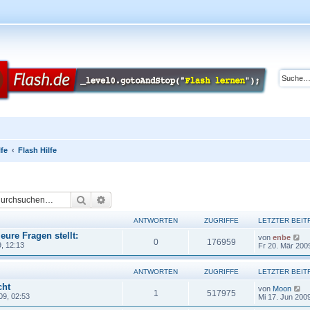
lfe
Flash Hilfe
Suche
Erweiterte Suche
ANTWORTEN
ZUGRIFFE
LETZTER BEIT
 eure Fragen stellt:
von
enbe
0
176959
, 12:13
Fr 20. Mär 200
ANTWORTEN
ZUGRIFFE
LETZTER BEIT
cht
von
Moon
1
517975
09, 02:53
Mi 17. Jun 200