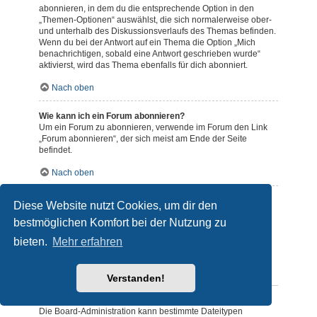
abonnieren, in dem du die entsprechende Option in den
„Themen-Optionen“ auswählst, die sich normalerweise ober-
und unterhalb des Diskussionsverlaufs des Themas befinden.
Wenn du bei der Antwort auf ein Thema die Option „Mich
benachrichtigen, sobald eine Antwort geschrieben wurde“
aktivierst, wird das Thema ebenfalls für dich abonniert.
Nach oben
Wie kann ich ein Forum abonnieren?
Um ein Forum zu abonnieren, verwende im Forum den Link
„Forum abonnieren“, der sich meist am Ende der Seite
befindet.
Nach oben
Wie deaktiviere ich meine Abonnements?
Diese Website nutzt Cookies, um dir den
Wenn du mehrere Abonnements deaktivieren möchtest, so
bestmöglichen Komfort bei der Nutzung zu
kannst du dies im persönlichen Bereich unter „Einstieg“ –
„Abonnements verwalten“ machen.
bieten.
Mehr erfahren
Nach oben
Dateianhänge
Verstanden!
Welche Dateianhänge sind in diesem Forum zulässig?
Die Board-Administration kann bestimmte Dateitypen