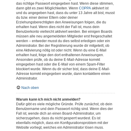
das richtige Passwort eingegeben hast. Wenn diese stimmen,
dann gibt es zwei Möglichkeiten. Wenn
COPPA
aktiviert ist
und du angegeben hast, dass du unter 13 Jahre alt bist, musst
du bzw. einer deiner Eltern oder deiner
Erziehungsberechtigten den Anweisungen folgen, die du
erhalten hast. Wenn dies nicht der Fall ist, muss dein
Benutzerkonto vielleicht aktiviert werden. Bei einigen Boards
müssen alle neu angemeldeten Mitglieder erst freigeschaltet
werden – entweder musst du dies selbst erledigen oder ein
Administrator. Bei der Registrierung wurde dir mitgeteilt, ob
eine Aktivierung nötig ist oder nicht. Wenn du eine E-Mail
erhalten hast, folge den dort enthaltenen Anweisungen.
Ansonsten prüfe, ob du deine E-Mail-Adresse korrekt
eingegeben hast oder die E-Mail von einem Spam-Filter
blockiert wurde. Wenn du dir sicher bist, dass deine E-Mail-
Adresse korrekt eingegeben wurde, dann kontaktiere einen
Administrator.
Nach oben
Warum kann ich mich nicht anmelden?
Dafür gibt es viele mögliche Gründe. Prüfe zunächst, ob dein
Benutzername und dein Passwort richtig sind. Wenn dies der
Fall ist, wende dich an einen Board-Administrator, um
sicherzugehen, dass du nicht gesperrt wurdest. Es ist
ebenfalls möglich, dass ein Konfigurationsproblem mit der
Website vorliegt, welches ein Administrator lösen muss.