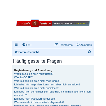
FAQ
Registrieren
Anmelden
S
Foren-Übersicht
u
Häufig gestellte Fragen
c
h
Registrierung und Anmeldung
Wozu muss ich mich registrieren?
e
Was ist COPPA?
Warum kann ich mich nicht registrieren?
Ich habe mich registriert, kann mich aber nicht anmelden!
Warum kann ich mich nicht anmelden?
Ich habe mich vor einiger Zeit registriert, kann mich aber nicht mehr
anmelden?!
Ich habe mein Passwort vergessen!
Warum werde ich automatisch abgemeldet?
Wozu ist die „Alle Cookies des Boards löschen“-Funktion?