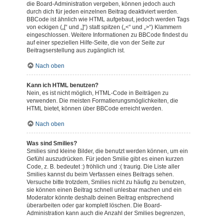
die Board-Administration vergeben, können jedoch auch
durch dich für jeden einzelnen Beitrag deaktiviert werden.
BBCode ist ähnlich wie HTML aufgebaut, jedoch werden Tags
von eckigen („[“ und „]“) statt spitzen („<“ und „>“) Klammern
eingeschlossen. Weitere Informationen zu BBCode findest du
auf einer speziellen Hilfe-Seite, die von der Seite zur
Beitragserstellung aus zugänglich ist.
Nach oben
Kann ich HTML benutzen?
Nein, es ist nicht möglich, HTML-Code in Beiträgen zu
verwenden. Die meisten Formatierungsmöglichkeiten, die
HTML bietet, können über BBCode erreicht werden.
Nach oben
Was sind Smilies?
Smilies sind kleine Bilder, die benutzt werden können, um ein
Gefühl auszudrücken. Für jeden Smilie gibt es einen kurzen
Code, z. B. bedeutet :) fröhlich und :( traurig. Die Liste aller
Smilies kannst du beim Verfassen eines Beitrags sehen.
Versuche bitte trotzdem, Smilies nicht zu häufig zu benutzen,
sie können einen Beitrag schnell unlesbar machen und ein
Moderator könnte deshalb deinen Beitrag entsprechend
überarbeiten oder gar komplett löschen. Die Board-
Administration kann auch die Anzahl der Smilies begrenzen,