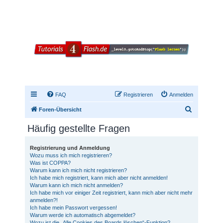
FAQ
Registrieren
Anmelden
S
Foren-Übersicht
u
Häufig gestellte Fragen
c
h
Registrierung und Anmeldung
Wozu muss ich mich registrieren?
e
Was ist COPPA?
Warum kann ich mich nicht registrieren?
Ich habe mich registriert, kann mich aber nicht anmelden!
Warum kann ich mich nicht anmelden?
Ich habe mich vor einiger Zeit registriert, kann mich aber nicht mehr
anmelden?!
Ich habe mein Passwort vergessen!
Warum werde ich automatisch abgemeldet?
Wozu ist die „Alle Cookies des Boards löschen“-Funktion?