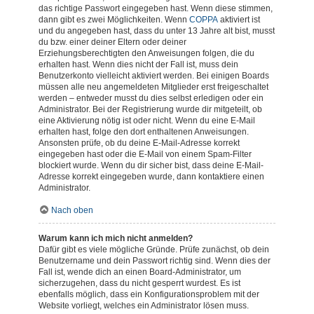
das richtige Passwort eingegeben hast. Wenn diese stimmen,
dann gibt es zwei Möglichkeiten. Wenn
COPPA
aktiviert ist
und du angegeben hast, dass du unter 13 Jahre alt bist, musst
du bzw. einer deiner Eltern oder deiner
Erziehungsberechtigten den Anweisungen folgen, die du
erhalten hast. Wenn dies nicht der Fall ist, muss dein
Benutzerkonto vielleicht aktiviert werden. Bei einigen Boards
müssen alle neu angemeldeten Mitglieder erst freigeschaltet
werden – entweder musst du dies selbst erledigen oder ein
Administrator. Bei der Registrierung wurde dir mitgeteilt, ob
eine Aktivierung nötig ist oder nicht. Wenn du eine E-Mail
erhalten hast, folge den dort enthaltenen Anweisungen.
Ansonsten prüfe, ob du deine E-Mail-Adresse korrekt
eingegeben hast oder die E-Mail von einem Spam-Filter
blockiert wurde. Wenn du dir sicher bist, dass deine E-Mail-
Adresse korrekt eingegeben wurde, dann kontaktiere einen
Administrator.
Nach oben
Warum kann ich mich nicht anmelden?
Dafür gibt es viele mögliche Gründe. Prüfe zunächst, ob dein
Benutzername und dein Passwort richtig sind. Wenn dies der
Fall ist, wende dich an einen Board-Administrator, um
sicherzugehen, dass du nicht gesperrt wurdest. Es ist
ebenfalls möglich, dass ein Konfigurationsproblem mit der
Website vorliegt, welches ein Administrator lösen muss.