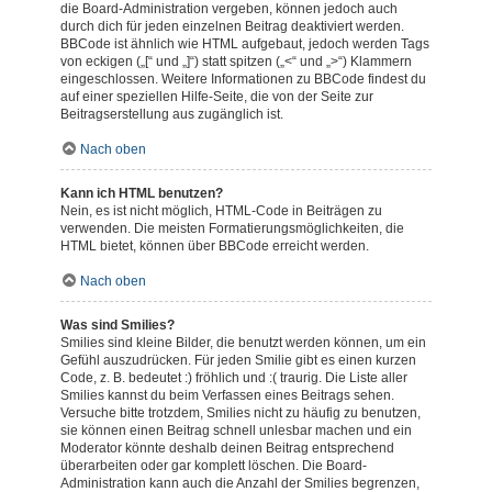
die Board-Administration vergeben, können jedoch auch
durch dich für jeden einzelnen Beitrag deaktiviert werden.
BBCode ist ähnlich wie HTML aufgebaut, jedoch werden Tags
von eckigen („[“ und „]“) statt spitzen („<“ und „>“) Klammern
eingeschlossen. Weitere Informationen zu BBCode findest du
auf einer speziellen Hilfe-Seite, die von der Seite zur
Beitragserstellung aus zugänglich ist.
Nach oben
Kann ich HTML benutzen?
Nein, es ist nicht möglich, HTML-Code in Beiträgen zu
verwenden. Die meisten Formatierungsmöglichkeiten, die
HTML bietet, können über BBCode erreicht werden.
Nach oben
Was sind Smilies?
Smilies sind kleine Bilder, die benutzt werden können, um ein
Gefühl auszudrücken. Für jeden Smilie gibt es einen kurzen
Code, z. B. bedeutet :) fröhlich und :( traurig. Die Liste aller
Smilies kannst du beim Verfassen eines Beitrags sehen.
Versuche bitte trotzdem, Smilies nicht zu häufig zu benutzen,
sie können einen Beitrag schnell unlesbar machen und ein
Moderator könnte deshalb deinen Beitrag entsprechend
überarbeiten oder gar komplett löschen. Die Board-
Administration kann auch die Anzahl der Smilies begrenzen,