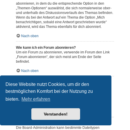
abonnieren, in dem du die entsprechende Option in den
„Themen-Optionen“ auswählst, die sich normalerweise ober-
und unterhalb des Diskussionsverlaufs des Themas befinden.
Wenn du bei der Antwort auf ein Thema die Option „Mich
benachrichtigen, sobald eine Antwort geschrieben wurde“
aktivierst, wird das Thema ebenfalls für dich abonniert.
Nach oben
Wie kann ich ein Forum abonnieren?
Um ein Forum zu abonnieren, verwende im Forum den Link
„Forum abonnieren“, der sich meist am Ende der Seite
befindet.
Nach oben
Wie deaktiviere ich meine Abonnements?
Diese Website nutzt Cookies, um dir den
Wenn du mehrere Abonnements deaktivieren möchtest, so
bestmöglichen Komfort bei der Nutzung zu
kannst du dies im persönlichen Bereich unter „Einstieg“ –
„Abonnements verwalten“ machen.
bieten.
Mehr erfahren
Nach oben
Dateianhänge
Verstanden!
Welche Dateianhänge sind in diesem Forum zulässig?
Die Board-Administration kann bestimmte Dateitypen